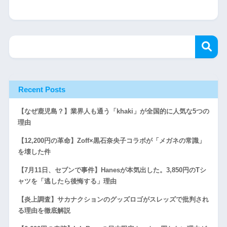
Recent Posts
【なぜ鹿児島？】業界人も通う「khaki」が全国的に人気な5つの
理由
【12,200円の革命】Zoff×黒石奈央子コラボが「メガネの常識」
を壊した件
【7月11日、セブンで事件】Hanesが本気出した。3,850円のTシ
ャツを「逃したら後悔する」理由
【炎上調査】サカナクションのグッズロゴがスレッズで批判され
る理由を徹底解説