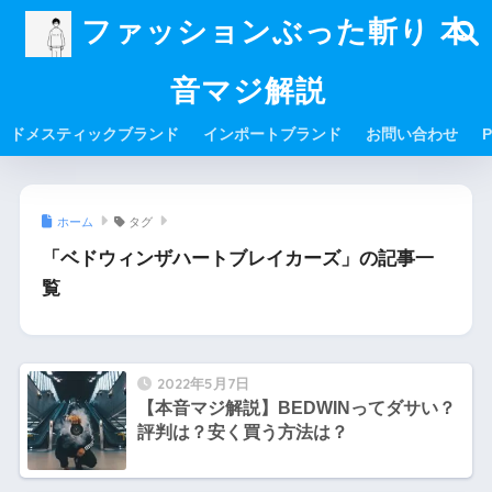
ファッションぶった斬り 本
音マジ解説
ドメスティックブランド
インポートブランド
お問い合わせ
P
ホーム
タグ
「ベドウィンザハートブレイカーズ」の記事一
覧
2022年5月7日
【本音マジ解説】BEDWINってダサい？
評判は？安く買う方法は？