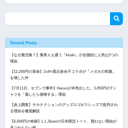
Recent Posts
【なぜ鹿児島？】業界人も通う「khaki」が全国的に人気な5つの
理由
【12,200円の革命】Zoff×黒石奈央子コラボが「メガネの常識」
を壊した件
【7月11日、セブンで事件】Hanesが本気出した。3,850円のTシ
ャツを「逃したら後悔する」理由
【炎上調査】サカナクションのグッズロゴがスレッズで批判され
る理由を徹底解説
【6,600円の奇跡】L.L.Beanの日本限定トート、買わない理由が
見つからない件