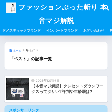
ファッションぶった斬り 本
音マジ解説
ドメスティックブランド
インポートブランド
お問い合わせ
P
ホーム
タグ
「ベスト」の記事一覧
2025年12月19日
【本音マジ解説】クレセントダウンワー
クスってダサい?評判や年齢層は?
スポンサーリンク