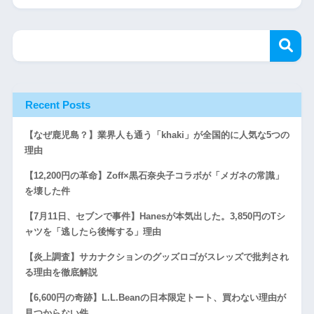
Recent Posts
【なぜ鹿児島？】業界人も通う「khaki」が全国的に人気な5つの
理由
【12,200円の革命】Zoff×黒石奈央子コラボが「メガネの常識」
を壊した件
【7月11日、セブンで事件】Hanesが本気出した。3,850円のTシ
ャツを「逃したら後悔する」理由
【炎上調査】サカナクションのグッズロゴがスレッズで批判され
る理由を徹底解説
【6,600円の奇跡】L.L.Beanの日本限定トート、買わない理由が
見つからない件