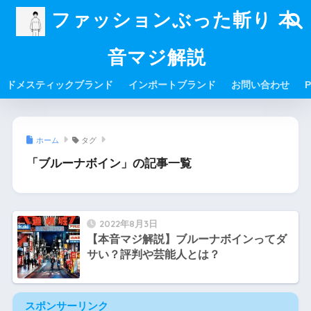
ファッションぶった斬り 本
音マジ解説
ドメスティックブランド
インポートブランド
お問い合わせ
P
ホーム
タグ
「ブルーナボイン」の記事一覧
2022年8月3日
【本音マジ解説】ブルーナボインってダ
サい？評判や芸能人とは？
スポンサーリンク