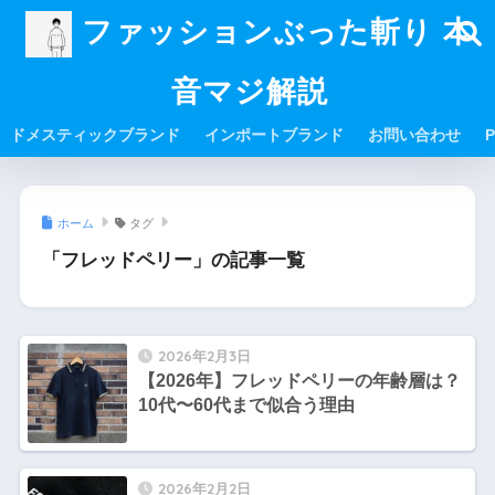
ファッションぶった斬り 本
音マジ解説
ドメスティックブランド
インポートブランド
お問い合わせ
P
ホーム
タグ
「フレッドペリー」の記事一覧
2026年2月3日
【2026年】フレッドペリーの年齢層は？
10代〜60代まで似合う理由
2026年2月2日