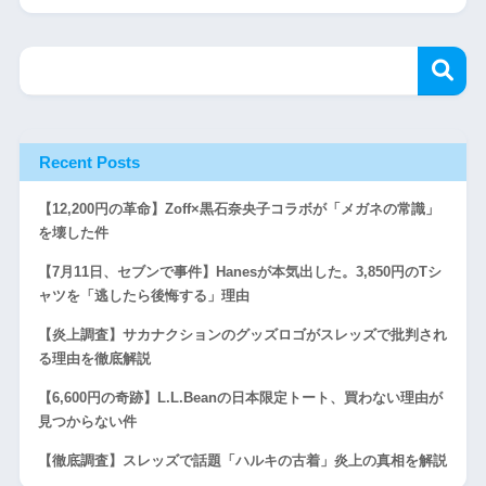
Recent Posts
【12,200円の革命】Zoff×黒石奈央子コラボが「メガネの常識」
を壊した件
【7月11日、セブンで事件】Hanesが本気出した。3,850円のTシ
ャツを「逃したら後悔する」理由
【炎上調査】サカナクションのグッズロゴがスレッズで批判され
る理由を徹底解説
【6,600円の奇跡】L.L.Beanの日本限定トート、買わない理由が
見つからない件
【徹底調査】スレッズで話題「ハルキの古着」炎上の真相を解説