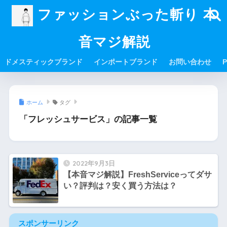
ファッションぶった斬り 本
音マジ解説
ドメスティックブランド
インポートブランド
お問い合わせ
P
ホーム
タグ
「フレッシュサービス」の記事一覧
2022年9月3日
【本音マジ解説】FreshServiceってダサ
い？評判は？安く買う方法は？
スポンサーリンク