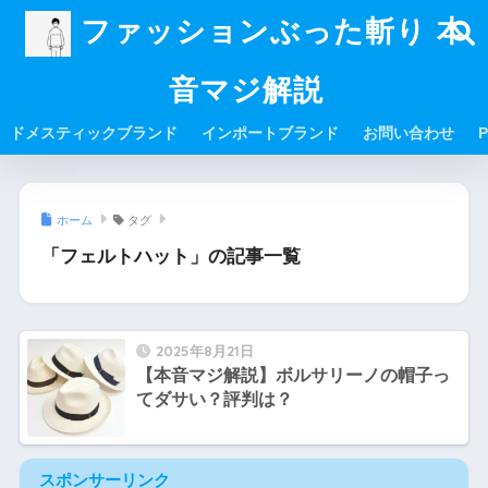
ファッションぶった斬り 本
音マジ解説
ドメスティックブランド
インポートブランド
お問い合わせ
P
ホーム
タグ
「フェルトハット」の記事一覧
2025年8月21日
【本音マジ解説】ボルサリーノの帽子っ
てダサい？評判は？
スポンサーリンク