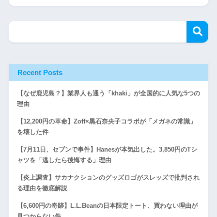
Recent Posts
【なぜ鹿児島？】業界人も通う「khaki」が全国的に人気な5つの
理由
【12,200円の革命】Zoff×黒石奈央子コラボが「メガネの常識」
を壊した件
【7月11日、セブンで事件】Hanesが本気出した。3,850円のTシ
ャツを「逃したら後悔する」理由
【炎上調査】サカナクションのグッズロゴがスレッズで批判され
る理由を徹底解説
【6,600円の奇跡】L.L.Beanの日本限定トート、買わない理由が
見つからない件