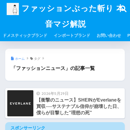
ファッションぶった斬り 本
音マジ解説
ドメスティックブランド
インポートブランド
お問い合わせ
P
ホーム
タグ
「ファッションニュース」の記事一覧
2026年5月29日
【衝撃のニュース】SHEINがEverlaneを
買収──サステナブル信仰が崩壊した日、
僕らが目撃した”理想の死”
スポンサーリンク