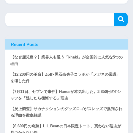
Recent Posts
【なぜ鹿児島？】業界人も通う「khaki」が全国的に人気な5つの
理由
【12,200円の革命】Zoff×黒石奈央子コラボが「メガネの常識」
を壊した件
【7月11日、セブンで事件】Hanesが本気出した。3,850円のTシ
ャツを「逃したら後悔する」理由
【炎上調査】サカナクションのグッズロゴがスレッズで批判され
る理由を徹底解説
【6,600円の奇跡】L.L.Beanの日本限定トート、買わない理由が
見つからない件