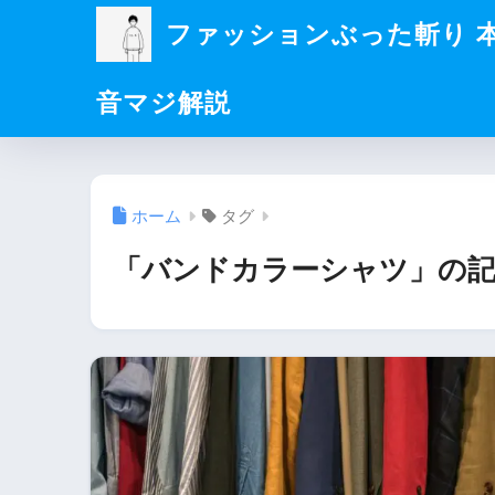
ファッションぶった斬り 
音マジ解説
ホーム
タグ
「バンドカラーシャツ」の記