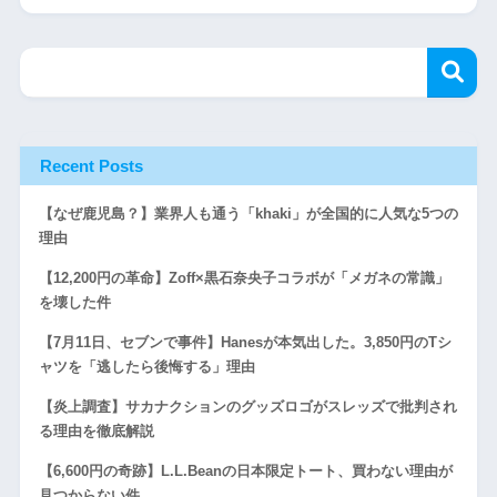
Recent Posts
【なぜ鹿児島？】業界人も通う「khaki」が全国的に人気な5つの
理由
【12,200円の革命】Zoff×黒石奈央子コラボが「メガネの常識」
を壊した件
【7月11日、セブンで事件】Hanesが本気出した。3,850円のTシ
ャツを「逃したら後悔する」理由
【炎上調査】サカナクションのグッズロゴがスレッズで批判され
る理由を徹底解説
【6,600円の奇跡】L.L.Beanの日本限定トート、買わない理由が
見つからない件