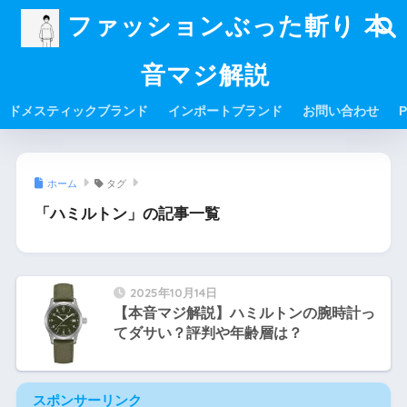
ファッションぶった斬り 本
音マジ解説
ドメスティックブランド
インポートブランド
お問い合わせ
P
ホーム
タグ
「ハミルトン」の記事一覧
2025年10月14日
【本音マジ解説】ハミルトンの腕時計っ
てダサい？評判や年齢層は？
スポンサーリンク