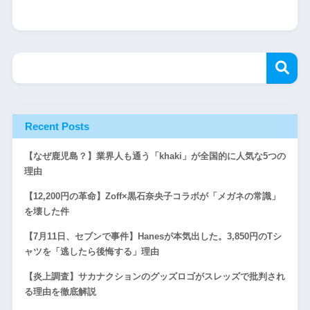
Recent Posts
【なぜ鹿児島？】業界人も通う「khaki」が全国的に人気な5つの
理由
【12,200円の革命】Zoff×黒石奈央子コラボが「メガネの常識」
を壊した件
【7月11日、セブンで事件】Hanesが本気出した。3,850円のTシ
ャツを「逃したら後悔する」理由
【炎上調査】サカナクションのグッズロゴがスレッズで批判され
る理由を徹底解説