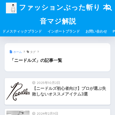
ファッションぶった斬り 本
音マジ解説
ドメスティックブランド
インポートブランド
お問い合わせ
P
ホーム
タグ
「ニードルズ」の記事一覧
2025年10月2日
【ニードルズ初心者向け】プロが選ぶ失
敗しないオススメアイテム3選
2024年2月9日