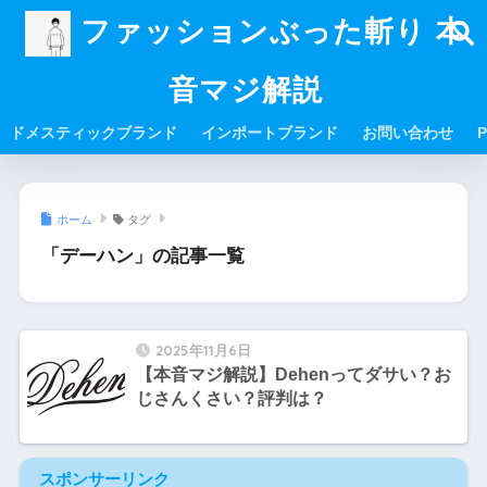
ファッションぶった斬り 本
音マジ解説
ドメスティックブランド
インポートブランド
お問い合わせ
P
ホーム
タグ
「デーハン」の記事一覧
2025年11月6日
【本音マジ解説】Dehenってダサい？お
じさんくさい？評判は？
スポンサーリンク