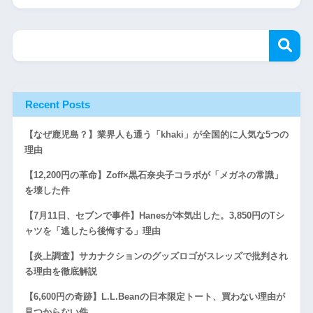
Recent Posts
【なぜ鹿児島？】業界人も通う「khaki」が全国的に人気な5つの
理由
【12,200円の革命】Zoff×黒石奈央子コラボが「メガネの常識」
を壊した件
【7月11日、セブンで事件】Hanesが本気出した。3,850円のTシ
ャツを「逃したら後悔する」理由
【炎上調査】サカナクションのグッズロゴがスレッズで批判され
る理由を徹底解説
【6,600円の奇跡】L.L.Beanの日本限定トート、買わない理由が
見つからない件