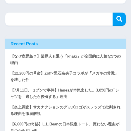
Recent Posts
【なぜ鹿児島？】業界人も通う「khaki」が全国的に人気な5つの
理由
【12,200円の革命】Zoff×黒石奈央子コラボが「メガネの常識」
を壊した件
【7月11日、セブンで事件】Hanesが本気出した。3,850円のTシ
ャツを「逃したら後悔する」理由
【炎上調査】サカナクションのグッズロゴがスレッズで批判され
る理由を徹底解説
【6,600円の奇跡】L.L.Beanの日本限定トート、買わない理由が
見つからない件