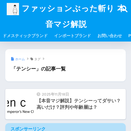
ファッションぶった斬り 本
音マジ解説
ドメスティックブランド
インポートブランド
お問い合わせ
P
ホーム
タグ
「テンシー」の記事一覧
2025年11月18日
【本音マジ解説】テンシーってダサい？
高いだけ？評判や年齢層は？
スポンサーリンク