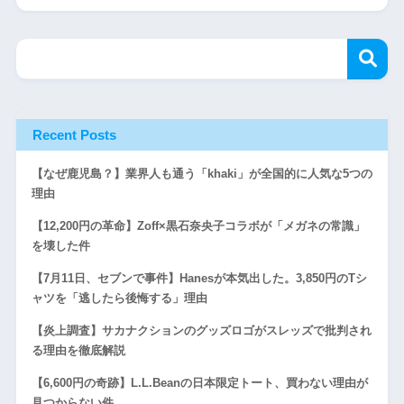
Recent Posts
【なぜ鹿児島？】業界人も通う「khaki」が全国的に人気な5つの
理由
【12,200円の革命】Zoff×黒石奈央子コラボが「メガネの常識」
を壊した件
【7月11日、セブンで事件】Hanesが本気出した。3,850円のTシ
ャツを「逃したら後悔する」理由
【炎上調査】サカナクションのグッズロゴがスレッズで批判され
る理由を徹底解説
【6,600円の奇跡】L.L.Beanの日本限定トート、買わない理由が
見つからない件