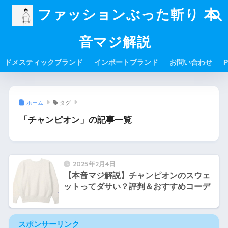
ファッションぶった斬り 本
音マジ解説
ドメスティックブランド
インポートブランド
お問い合わせ
P
ホーム
タグ
「チャンピオン」の記事一覧
2025年2月4日
【本音マジ解説】チャンピオンのスウェ
ットってダサい？評判＆おすすめコーデ
スポンサーリンク