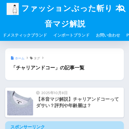
ファッションぶった斬り 本
音マジ解説
ドメスティックブランド
インポートブランド
お問い合わせ
P
ホーム
タグ
「チャリアンドコー」の記事一覧
2025年10月8日
【本音マジ解説】チャリアンドコーって
ダサい？評判や年齢層は？
スポンサーリンク