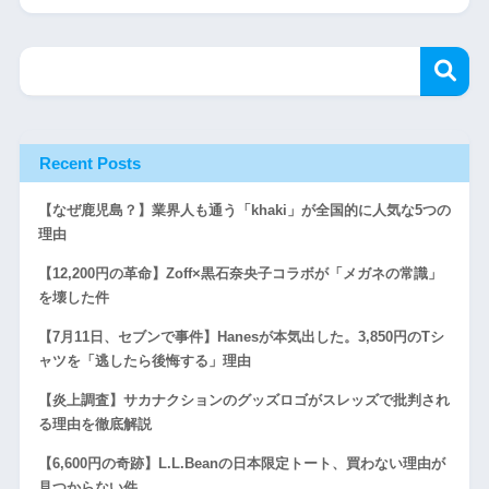
Recent Posts
【なぜ鹿児島？】業界人も通う「khaki」が全国的に人気な5つの
理由
【12,200円の革命】Zoff×黒石奈央子コラボが「メガネの常識」
を壊した件
【7月11日、セブンで事件】Hanesが本気出した。3,850円のTシ
ャツを「逃したら後悔する」理由
【炎上調査】サカナクションのグッズロゴがスレッズで批判され
る理由を徹底解説
【6,600円の奇跡】L.L.Beanの日本限定トート、買わない理由が
見つからない件