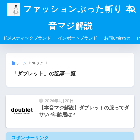
ファッションぶった斬り 本
音マジ解説
ドメスティックブランド
インポートブランド
お問い合わせ
P
ホーム
タグ
「ダブレット」の記事一覧
2026年4月20日
【本音マジ解説】ダブレットの服ってダ
サい?年齢層は?
スポンサーリンク