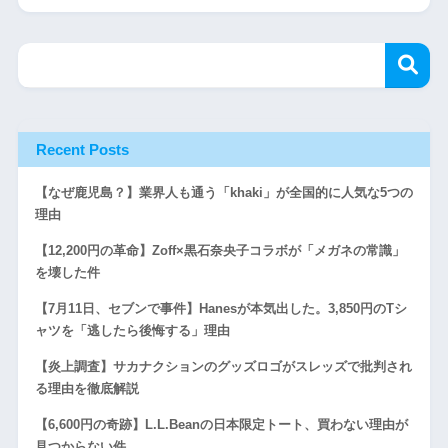
Recent Posts
【なぜ鹿児島？】業界人も通う「khaki」が全国的に人気な5つの
理由
【12,200円の革命】Zoff×黒石奈央子コラボが「メガネの常識」
を壊した件
【7月11日、セブンで事件】Hanesが本気出した。3,850円のTシ
ャツを「逃したら後悔する」理由
【炎上調査】サカナクションのグッズロゴがスレッズで批判され
る理由を徹底解説
【6,600円の奇跡】L.L.Beanの日本限定トート、買わない理由が
見つからない件