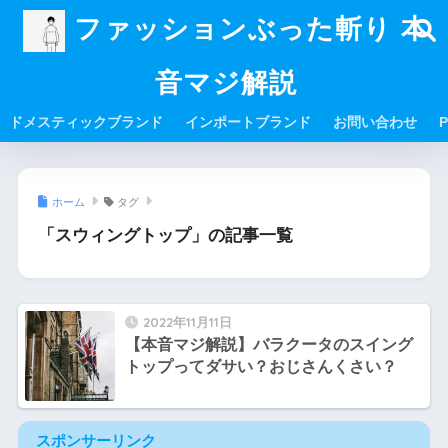
ファッションぶった斬り 本
音マジ解説
ドメスティックブランド
インポートブランド
お問い合わせ
P
ホーム
タグ
「スウィングトップ」の記事一覧
2022年11月11日
【本音マジ解説】バラクータのスイング
トップってダサい？おじさんくさい？
スポンサーリンク