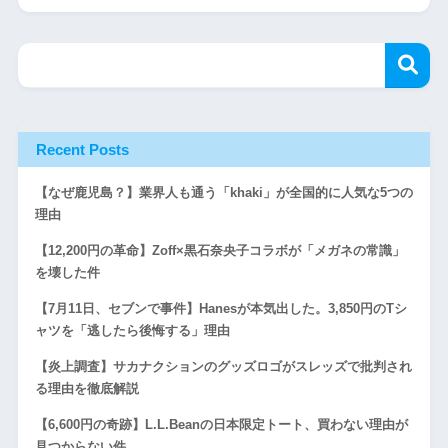
Recent Posts
【なぜ鹿児島？】業界人も通う「khaki」が全国的に人気な5つの
理由
【12,200円の革命】Zoff×黒石奈央子コラボが「メガネの常識」
を壊した件
【7月11日、セブンで事件】Hanesが本気出した。3,850円のTシ
ャツを「逃したら後悔する」理由
【炎上調査】サカナクションのグッズロゴがスレッズで批判され
る理由を徹底解説
【6,600円の奇跡】L.L.Beanの日本限定トート、買わない理由が
見つからない件