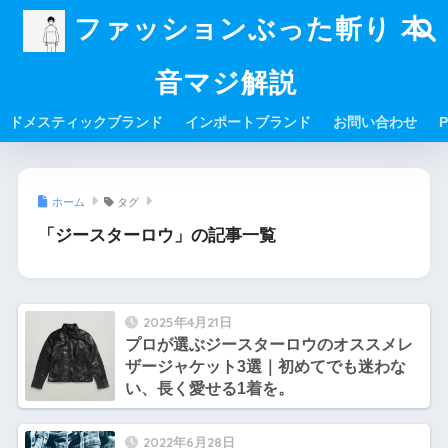
ファッションぶった斬り 本
音マジ解説
ドメスティックブランド
インポートブランド
お問い合わせ
P
ホーム
タグ
「ジースターロウ」の記事一覧
2025年4月21日
プロが選ぶジースターロウのオススメレ
ザージャケット3選｜初めてでも迷わな
い、長く愛せる1着を。
2022年6月28日