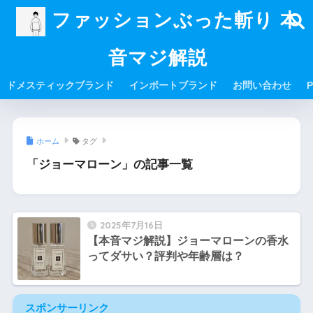
ファッションぶった斬り 本
音マジ解説
ドメスティックブランド
インポートブランド
お問い合わせ
P
ホーム
タグ
「ジョーマローン」の記事一覧
2025年7月16日
【本音マジ解説】ジョーマローンの香水
ってダサい？評判や年齢層は？
スポンサーリンク