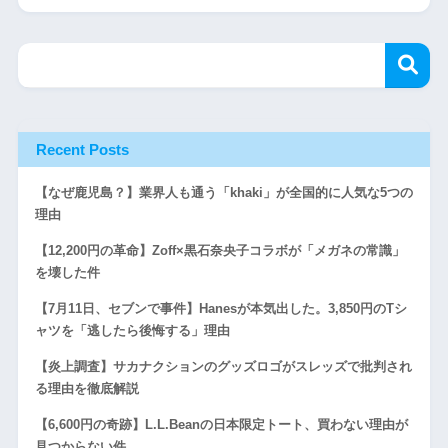
Recent Posts
【なぜ鹿児島？】業界人も通う「khaki」が全国的に人気な5つの
理由
【12,200円の革命】Zoff×黒石奈央子コラボが「メガネの常識」
を壊した件
【7月11日、セブンで事件】Hanesが本気出した。3,850円のTシ
ャツを「逃したら後悔する」理由
【炎上調査】サカナクションのグッズロゴがスレッズで批判され
る理由を徹底解説
【6,600円の奇跡】L.L.Beanの日本限定トート、買わない理由が
見つからない件