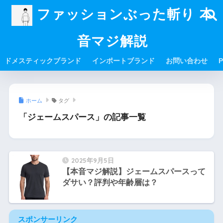
ファッションぶった斬り 本
音マジ解説
ドメスティックブランド
インポートブランド
お問い合わせ
P
ホーム
タグ
「ジェームスパース」の記事一覧
2025年9月5日
【本音マジ解説】ジェームスパースって
ダサい？評判や年齢層は？
スポンサーリンク