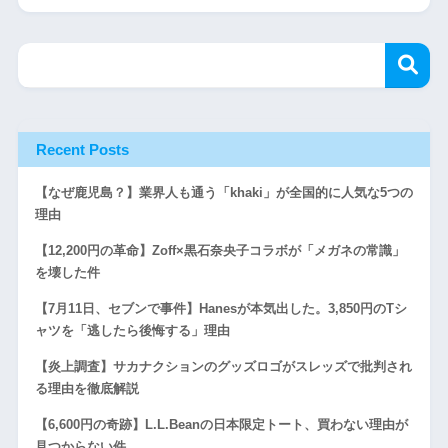
Recent Posts
【なぜ鹿児島？】業界人も通う「khaki」が全国的に人気な5つの
理由
【12,200円の革命】Zoff×黒石奈央子コラボが「メガネの常識」
を壊した件
【7月11日、セブンで事件】Hanesが本気出した。3,850円のTシ
ャツを「逃したら後悔する」理由
【炎上調査】サカナクションのグッズロゴがスレッズで批判され
る理由を徹底解説
【6,600円の奇跡】L.L.Beanの日本限定トート、買わない理由が
見つからない件