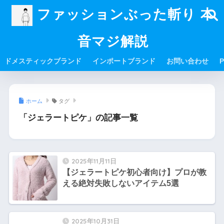
ファッションぶった斬り 本
音マジ解説
ドメスティックブランド
インポートブランド
お問い合わせ
P
ホーム
タグ
「ジェラートピケ」の記事一覧
2025年11月11日
【ジェラートピケ初心者向け】プロが教
える絶対失敗しないアイテム5選
2025年10月31日