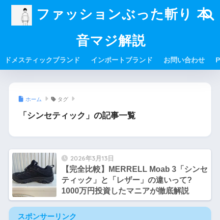
ファッションぶった斬り 本
音マジ解説
ドメスティックブランド
インポートブランド
お問い合わせ
P
ホーム
タグ
「シンセティック」の記事一覧
2026年3月13日
【完全比較】MERRELL Moab 3「シンセ
ティック」と「レザー」の違いって?
1000万円投資したマニアが徹底解説
スポンサーリンク