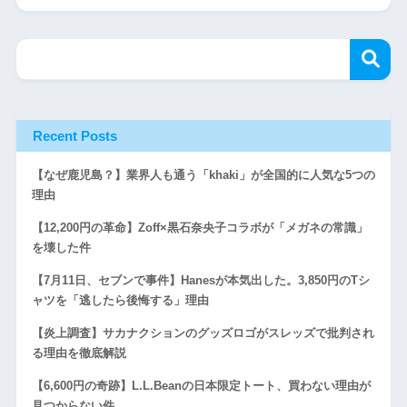
Recent Posts
【なぜ鹿児島？】業界人も通う「khaki」が全国的に人気な5つの
理由
【12,200円の革命】Zoff×黒石奈央子コラボが「メガネの常識」
を壊した件
【7月11日、セブンで事件】Hanesが本気出した。3,850円のTシ
ャツを「逃したら後悔する」理由
【炎上調査】サカナクションのグッズロゴがスレッズで批判され
る理由を徹底解説
【6,600円の奇跡】L.L.Beanの日本限定トート、買わない理由が
見つからない件