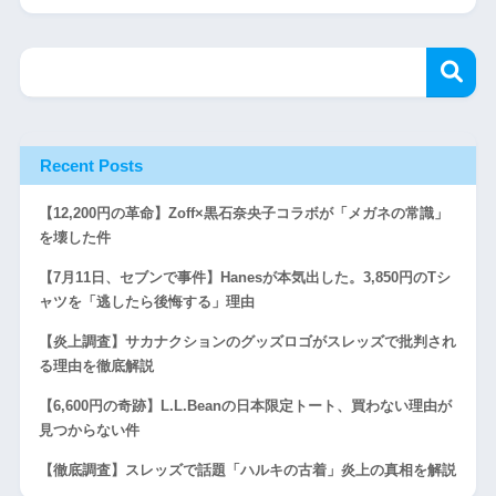
Recent Posts
【12,200円の革命】Zoff×黒石奈央子コラボが「メガネの常識」
を壊した件
【7月11日、セブンで事件】Hanesが本気出した。3,850円のTシ
ャツを「逃したら後悔する」理由
【炎上調査】サカナクションのグッズロゴがスレッズで批判され
る理由を徹底解説
【6,600円の奇跡】L.L.Beanの日本限定トート、買わない理由が
見つからない件
【徹底調査】スレッズで話題「ハルキの古着」炎上の真相を解説