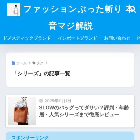
ファッションぶった斬り 本
音マジ解説
ドメスティックブランド
インポートブランド
お問い合わせ
P
ホーム
タグ
「シリーズ」の記事一覧
2025年11月1日
SLOWのバッグってダサい？評判・年齢
層・人気シリーズまで徹底レビュー
スポンサーリンク