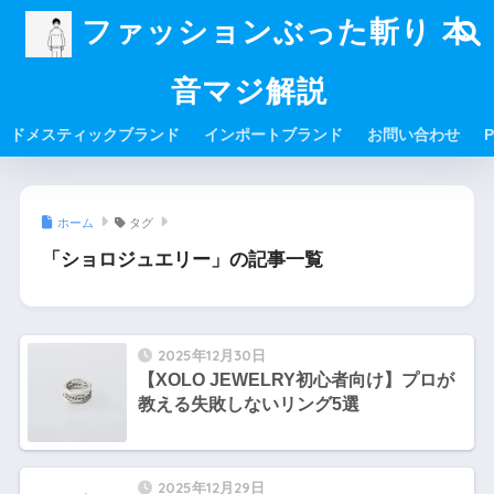
ファッションぶった斬り 本
音マジ解説
ドメスティックブランド
インポートブランド
お問い合わせ
P
ホーム
タグ
「ショロジュエリー」の記事一覧
2025年12月30日
【XOLO JEWELRY初心者向け】プロが
教える失敗しないリング5選
2025年12月29日