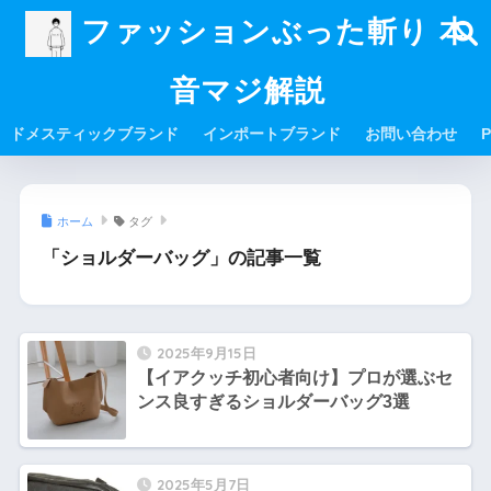
ファッションぶった斬り 本
音マジ解説
ドメスティックブランド
インポートブランド
お問い合わせ
P
ホーム
タグ
「ショルダーバッグ」の記事一覧
2025年9月15日
【イアクッチ初心者向け】プロが選ぶセ
ンス良すぎるショルダーバッグ3選
2025年5月7日