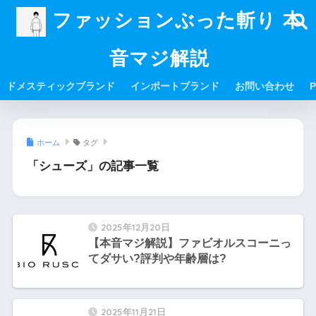
ファッションぶった斬り 本
音マジ解説
ドメスティックブランド
インポートブランド
お問い合わせ
P
ホーム
タグ
「シューズ」の記事一覧
2025年12月20日
【本音マジ解説】ファビオルスコーニっ
てダサい?評判や年齢層は?
2025年11月21日