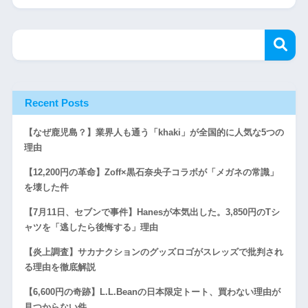
Recent Posts
【なぜ鹿児島？】業界人も通う「khaki」が全国的に人気な5つの
理由
【12,200円の革命】Zoff×黒石奈央子コラボが「メガネの常識」
を壊した件
【7月11日、セブンで事件】Hanesが本気出した。3,850円のTシ
ャツを「逃したら後悔する」理由
【炎上調査】サカナクションのグッズロゴがスレッズで批判され
る理由を徹底解説
【6,600円の奇跡】L.L.Beanの日本限定トート、買わない理由が
見つからない件