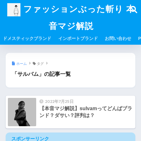
ファッションぶった斬り 本
音マジ解説
ドメスティックブランド
インポートブランド
お問い合わせ
P
ホーム
タグ
「サルバム」の記事一覧
2022年7月25日
【本音マジ解説】sulvamってどんばブラ
ンド？ダサい？評判は？
スポンサーリンク