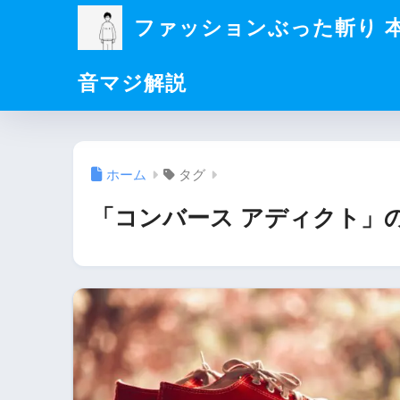
ファッションぶった斬り 
音マジ解説
ホーム
タグ
「コンバース アディクト」