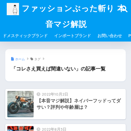
ファッションぶった斬り 本
音マジ解説
ドメスティックブランド
インポートブランド
お問い合わせ
P
ホーム
タグ
「コレさえ買えば間違いない」の記事一覧
2022年10月2日
【本音マジ解説】ネイバーフッドってダ
サい？評判や年齢層は？
2022年8月3日