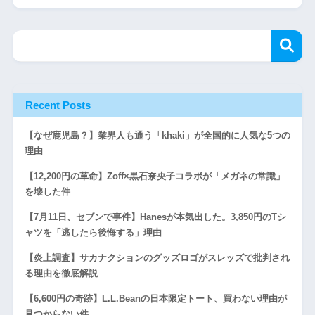
Recent Posts
【なぜ鹿児島？】業界人も通う「khaki」が全国的に人気な5つの
理由
【12,200円の革命】Zoff×黒石奈央子コラボが「メガネの常識」
を壊した件
【7月11日、セブンで事件】Hanesが本気出した。3,850円のTシ
ャツを「逃したら後悔する」理由
【炎上調査】サカナクションのグッズロゴがスレッズで批判され
る理由を徹底解説
【6,600円の奇跡】L.L.Beanの日本限定トート、買わない理由が
見つからない件