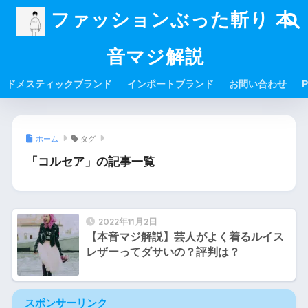
ファッションぶった斬り 本
音マジ解説
ドメスティックブランド
インポートブランド
お問い合わせ
P
ホーム
タグ
「コルセア」の記事一覧
2022年11月2日
【本音マジ解説】芸人がよく着るルイス
レザーってダサいの？評判は？
スポンサーリンク