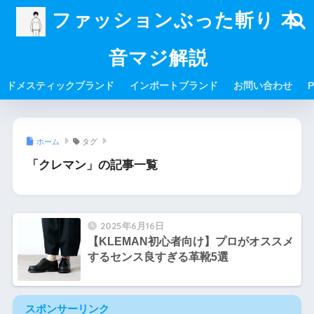
ファッションぶった斬り 本
音マジ解説
ドメスティックブランド
インポートブランド
お問い合わせ
P
ホーム
タグ
「クレマン」の記事一覧
2025年6月16日
【KLEMAN初心者向け】プロがオススメ
するセンス良すぎる革靴5選
スポンサーリンク