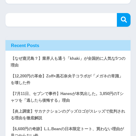
Recent Posts
【なぜ鹿児島？】業界人も通う「khaki」が全国的に人気な5つの
理由
【12,200円の革命】Zoff×黒石奈央子コラボが「メガネの常識」
を壊した件
【7月11日、セブンで事件】Hanesが本気出した。3,850円のTシ
ャツを「逃したら後悔する」理由
【炎上調査】サカナクションのグッズロゴがスレッズで批判され
る理由を徹底解説
【6,600円の奇跡】L.L.Beanの日本限定トート、買わない理由が
見つからない件