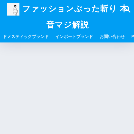
ファッションぶった斬り 本
音マジ解説
ドメスティックブランド
インポートブランド
お問い合わせ
P