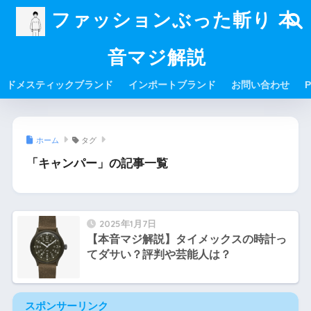
ファッションぶった斬り 本
音マジ解説
ドメスティックブランド
インポートブランド
お問い合わせ
P
ホーム
タグ
「キャンパー」の記事一覧
2025年1月7日
【本音マジ解説】タイメックスの時計っ
てダサい？評判や芸能人は？
スポンサーリンク