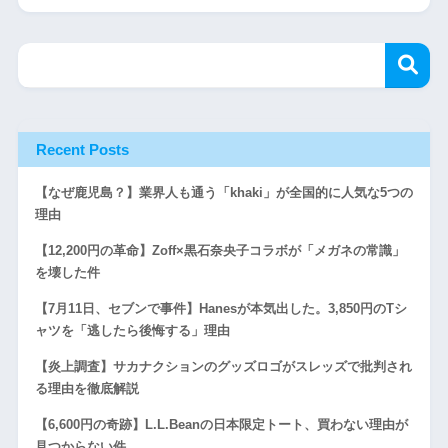
Recent Posts
【なぜ鹿児島？】業界人も通う「khaki」が全国的に人気な5つの
理由
【12,200円の革命】Zoff×黒石奈央子コラボが「メガネの常識」
を壊した件
【7月11日、セブンで事件】Hanesが本気出した。3,850円のTシ
ャツを「逃したら後悔する」理由
【炎上調査】サカナクションのグッズロゴがスレッズで批判され
る理由を徹底解説
【6,600円の奇跡】L.L.Beanの日本限定トート、買わない理由が
見つからない件