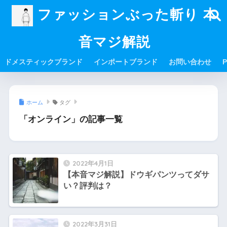
ファッションぶった斬り 本
音マジ解説
ドメスティックブランド
インポートブランド
お問い合わせ
P
ホーム
タグ
「オンライン」の記事一覧
2022年4月1日
【本音マジ解説】ドウギパンツってダサ
い？評判は？
2022年3月31日