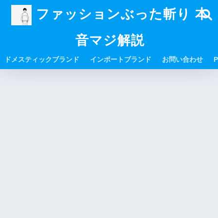
ファッションぶった斬り 本
音マジ解説
ドメスティックブランド
インポートブランド
お問い合わせ
P