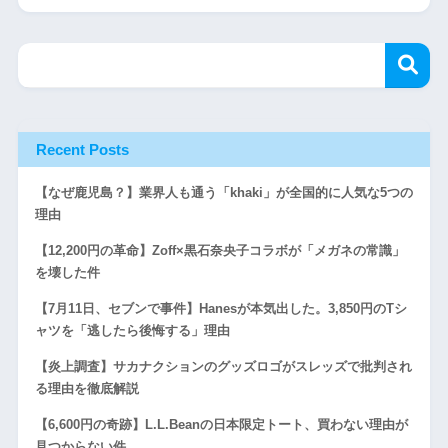
Recent Posts
【なぜ鹿児島？】業界人も通う「khaki」が全国的に人気な5つの
理由
【12,200円の革命】Zoff×黒石奈央子コラボが「メガネの常識」
を壊した件
【7月11日、セブンで事件】Hanesが本気出した。3,850円のTシ
ャツを「逃したら後悔する」理由
【炎上調査】サカナクションのグッズロゴがスレッズで批判され
る理由を徹底解説
【6,600円の奇跡】L.L.Beanの日本限定トート、買わない理由が
見つからない件