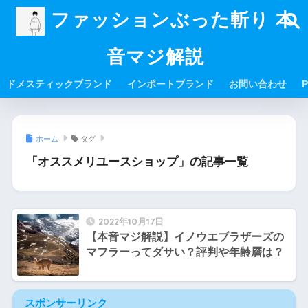
ファッションぶった斬り 本
音マジ解説
ドメスティックブランド
インポートブランド
お問い合わせ
P
ホーム
タグ
「オススメリユースショップ」の記事一覧
2022年10月17日
【本音マジ解説】イノウエブラザーズの
マフラーってダサい？評判や年齢層は？
スポンサーリンク