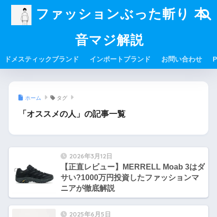
ファッションぶった斬り 本
音マジ解説
ドメスティックブランド
インポートブランド
お問い合わせ
P
ホーム
タグ
「オススメの人」の記事一覧
2026年3月12日
【正直レビュー】MERRELL Moab 3はダ
サい?1000万円投資したファッションマ
ニアが徹底解説
2025年6月5日