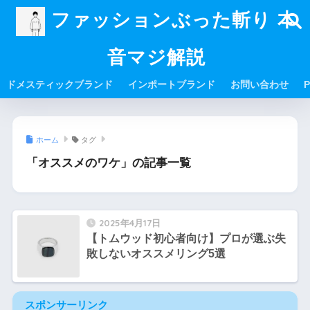
ファッションぶった斬り 本
音マジ解説
ドメスティックブランド
インポートブランド
お問い合わせ
P
ホーム
タグ
「オススメのワケ」の記事一覧
2025年4月17日
【トムウッド初心者向け】プロが選ぶ失
敗しないオススメリング5選
スポンサーリンク