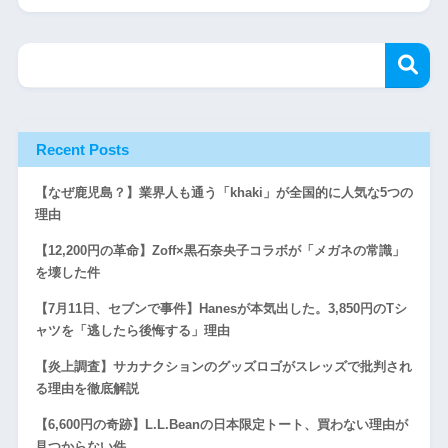
Recent Posts
【なぜ鹿児島？】業界人も通う「khaki」が全国的に人気な5つの
理由
【12,200円の革命】Zoff×黒石奈央子コラボが「メガネの常識」
を壊した件
【7月11日、セブンで事件】Hanesが本気出した。3,850円のTシ
ャツを「逃したら後悔する」理由
【炎上調査】サカナクションのグッズロゴがスレッズで批判され
る理由を徹底解説
【6,600円の奇跡】L.L.Beanの日本限定トート、買わない理由が
見つからない件