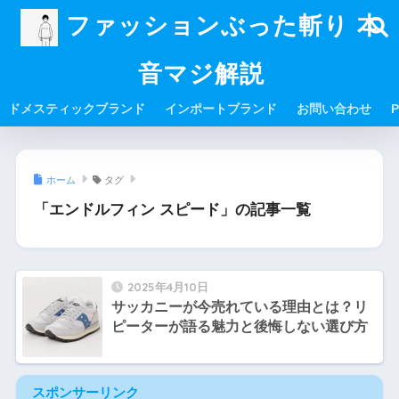
ファッションぶった斬り 本
音マジ解説
ドメスティックブランド
インポートブランド
お問い合わせ
P
ホーム
タグ
「エンドルフィン スピード」の記事一覧
2025年4月10日
サッカニーが今売れている理由とは？リ
ピーターが語る魅力と後悔しない選び方
スポンサーリンク