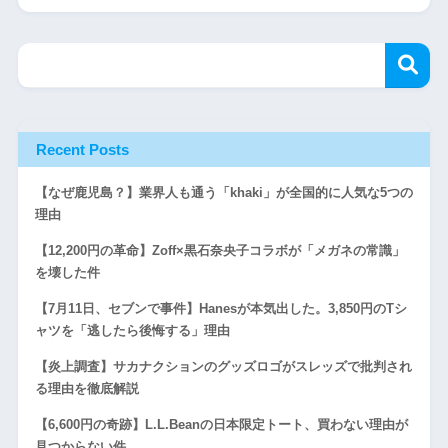
Recent Posts
【なぜ鹿児島？】業界人も通う「khaki」が全国的に人気な5つの
理由
【12,200円の革命】Zoff×黒石奈央子コラボが「メガネの常識」
を壊した件
【7月11日、セブンで事件】Hanesが本気出した。3,850円のTシ
ャツを「逃したら後悔する」理由
【炎上調査】サカナクションのグッズロゴがスレッズで批判され
る理由を徹底解説
【6,600円の奇跡】L.L.Beanの日本限定トート、買わない理由が
見つからない件