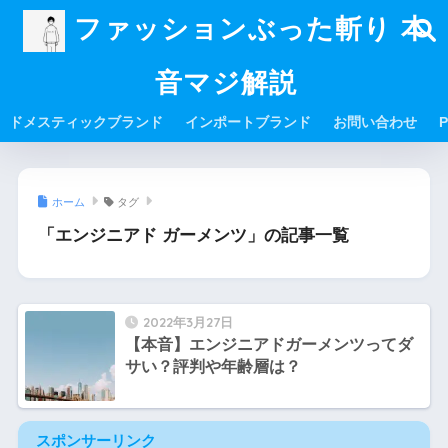
ファッションぶった斬り 本
音マジ解説
ドメスティックブランド
インポートブランド
お問い合わせ
P
ホーム
タグ
「エンジニアド ガーメンツ」の記事一覧
2022年3月27日
【本音】エンジニアドガーメンツってダ
サい？評判や年齢層は？
スポンサーリンク