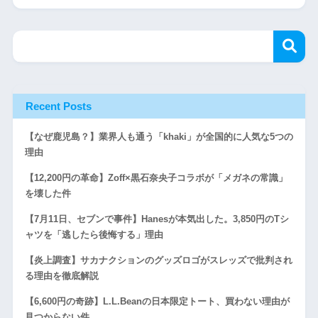
Recent Posts
【なぜ鹿児島？】業界人も通う「khaki」が全国的に人気な5つの
理由
【12,200円の革命】Zoff×黒石奈央子コラボが「メガネの常識」
を壊した件
【7月11日、セブンで事件】Hanesが本気出した。3,850円のTシ
ャツを「逃したら後悔する」理由
【炎上調査】サカナクションのグッズロゴがスレッズで批判され
る理由を徹底解説
【6,600円の奇跡】L.L.Beanの日本限定トート、買わない理由が
見つからない件