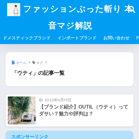
ファッションぶった斬り 本
音マジ解説
ドメスティックブランド
インポートブランド
お問い合わせ
P
ホーム
タグ
「ウティ」の記事一覧
2022年4月11日
【ブランド紹介】OUTIL（ウティ）って
ダサい？魅力や評判は？
スポンサーリンク