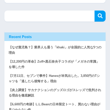
Recent Posts
【なぜ鹿児島？】業界人も通う「khaki」が全国的に人気な5つの
理由
【12,200円の革命】Zoff×黒石奈央子コラボが「メガネの常識」
を壊した件
【7月11日、セブンで事件】Hanesが本気出した。3,850円のTシ
ャツを「逃したら後悔する」理由
【炎上調査】サカナクションのグッズロゴがスレッズで批判され
る理由を徹底解説
【6,600円の奇跡】L.L.Beanの日本限定トート、買わない理由が
見つからない件