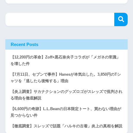
Recent Posts
【12,200円の革命】Zoff×黒石奈央子コラボが「メガネの常識」
を壊した件
【7月11日、セブンで事件】Hanesが本気出した。3,850円のTシ
ャツを「逃したら後悔する」理由
【炎上調査】サカナクションのグッズロゴがスレッズで批判され
る理由を徹底解説
【6,600円の奇跡】L.L.Beanの日本限定トート、買わない理由が
見つからない件
【徹底調査】スレッズで話題「ハルキの古着」炎上の真相を解説