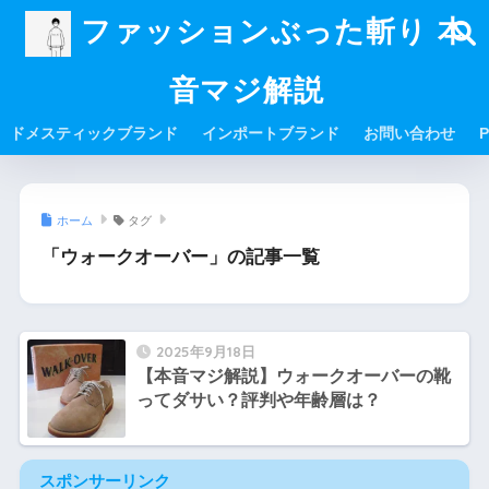
ファッションぶった斬り 本
音マジ解説
ドメスティックブランド
インポートブランド
お問い合わせ
P
ホーム
タグ
「ウォークオーバー」の記事一覧
2025年9月18日
【本音マジ解説】ウォークオーバーの靴
ってダサい？評判や年齢層は？
スポンサーリンク