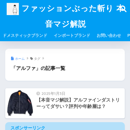
ファッションぶった斬り 本
音マジ解説
ドメスティックブランド
インポートブランド
お問い合わせ
P
ホーム
タグ
「アルファ」の記事一覧
2025年1月3日
【本音マジ解説】アルファインダストリ
ーってダサい？評判や年齢層は？
スポンサーリンク