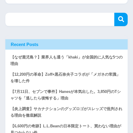
Recent Posts
【なぜ鹿児島？】業界人も通う「khaki」が全国的に人気な5つの
理由
【12,200円の革命】Zoff×黒石奈央子コラボが「メガネの常識」
を壊した件
【7月11日、セブンで事件】Hanesが本気出した。3,850円のTシ
ャツを「逃したら後悔する」理由
【炎上調査】サカナクションのグッズロゴがスレッズで批判され
る理由を徹底解説
【6,600円の奇跡】L.L.Beanの日本限定トート、買わない理由が
見つからない件