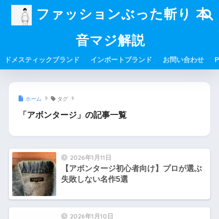
ファッションぶった斬り 本
音マジ解説
ドメスティックブランド
インポートブランド
お問い合わせ
P
ホーム
タグ
「アボンタージ」の記事一覧
2026年1月11日
【アボンタージ初心者向け】プロが選ぶ
失敗しない名作5選
2026年1月10日