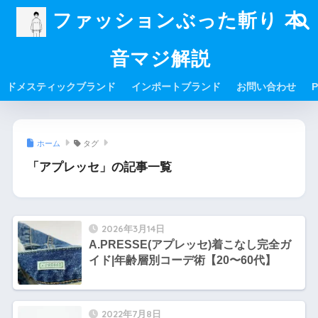
ファッションぶった斬り 本
音マジ解説
ドメスティックブランド
インポートブランド
お問い合わせ
P
ホーム
タグ
「アプレッセ」の記事一覧
2026年3月14日
A.PRESSE(アプレッセ)着こなし完全ガ
イド|年齢層別コーデ術【20〜60代】
2022年7月8日