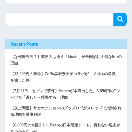
Recent Posts
【なぜ鹿児島？】業界人も通う「khaki」が全国的に人気な5つの
理由
【12,200円の革命】Zoff×黒石奈央子コラボが「メガネの常識」
を壊した件
【7月11日、セブンで事件】Hanesが本気出した。3,850円のTシ
ャツを「逃したら後悔する」理由
【炎上調査】サカナクションのグッズロゴがスレッズで批判され
る理由を徹底解説
【6,600円の奇跡】L.L.Beanの日本限定トート、買わない理由が
見つからない件