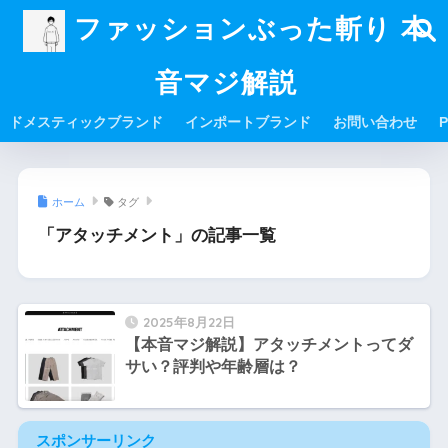
ファッションぶった斬り 本
音マジ解説
ドメスティックブランド
インポートブランド
お問い合わせ
P
ホーム
タグ
「アタッチメント」の記事一覧
2025年8月22日
【本音マジ解説】アタッチメントってダ
サい？評判や年齢層は？
スポンサーリンク