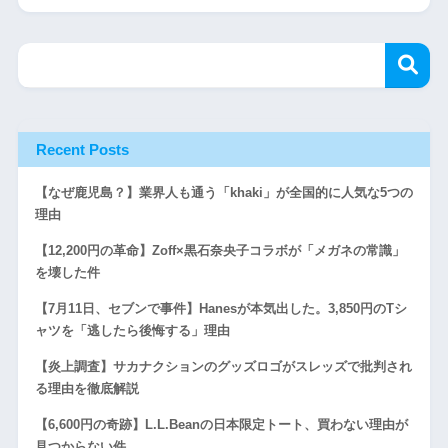
Recent Posts
【なぜ鹿児島？】業界人も通う「khaki」が全国的に人気な5つの
理由
【12,200円の革命】Zoff×黒石奈央子コラボが「メガネの常識」
を壊した件
【7月11日、セブンで事件】Hanesが本気出した。3,850円のTシ
ャツを「逃したら後悔する」理由
【炎上調査】サカナクションのグッズロゴがスレッズで批判され
る理由を徹底解説
【6,600円の奇跡】L.L.Beanの日本限定トート、買わない理由が
見つからない件