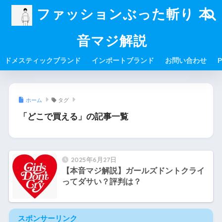
ファッションぶった斬り 本
音マジ解説
ドメスティックブランド
インポートブランド
お問い合わせ
P
ホーム
タグ
「どこで買える」の記事一覧
2025年6月27日
【本音マジ解説】ガールズドントクライ
ってダサい？評判は？
スポンサーリンク