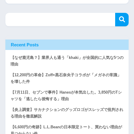
Recent Posts
【なぜ鹿児島？】業界人も通う「khaki」が全国的に人気な5つの
理由
【12,200円の革命】Zoff×黒石奈央子コラボが「メガネの常識」
を壊した件
【7月11日、セブンで事件】Hanesが本気出した。3,850円のTシ
ャツを「逃したら後悔する」理由
【炎上調査】サカナクションのグッズロゴがスレッズで批判され
る理由を徹底解説
【6,600円の奇跡】L.L.Beanの日本限定トート、買わない理由が
見つからない件