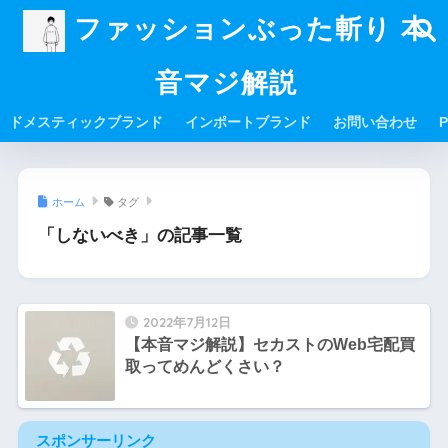
ファッションぶった斬り 本
音マジ解説
ドメスティックブランド
インポートブランド
お問い合わせ
P
ホーム
タグ
「しないべき」の記事一覧
2022年7月12日
【本音マジ解説】セカストのWeb宅配買
取ってめんどくさい？
スポンサーリンク