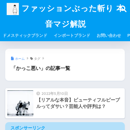
ファッションぶった斬り 本
音マジ解説
ドメスティックブランド
インポートブランド
お問い合わせ
P
ホーム
タグ
「かっこ悪い」の記事一覧
2022年5月10日
【リアルな本音】ビューティフルピープ
ルってダサい？芸能人や評判は？
スポンサーリンク