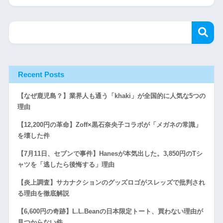
Recent Posts
【なぜ鹿児島？】業界人も通う「khaki」が全国的に人気な5つの
理由
【12,200円の革命】Zoff×黒石奈央子コラボが「メガネの常識」
を壊した件
【7月11日、セブンで事件】Hanesが本気出した。3,850円のTシ
ャツを「逃したら後悔する」理由
【炎上調査】サカナクションのグッズロゴがスレッズで批判され
る理由を徹底解説
【6,600円の奇跡】L.L.Beanの日本限定トート、買わない理由が
見つからない件