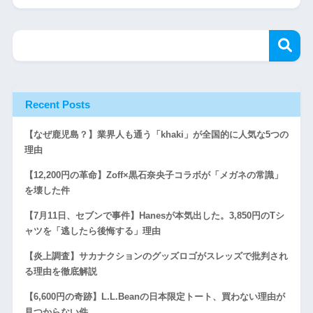
Recent Posts
【なぜ鹿児島？】業界人も通う「khaki」が全国的に人気な5つの
理由
【12,200円の革命】Zoff×黒石奈央子コラボが「メガネの常識」
を壊した件
【7月11日、セブンで事件】Hanesが本気出した。3,850円のTシ
ャツを「逃したら後悔する」理由
【炎上調査】サカナクションのグッズロゴがスレッズで批判され
る理由を徹底解説
【6,600円の奇跡】L.L.Beanの日本限定トート、買わない理由が
見つからない件