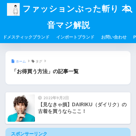
ファッションぶった斬り 本
音マジ解説
ドメスティックブランド
インポートブランド
お問い合わせ
P
ホーム
タグ
「お得買う方法」の記事一覧
2022年9月2日
【見なきゃ損】DAIRIKU（ダイリク）の
古着を買うならここ！
スポンサーリンク