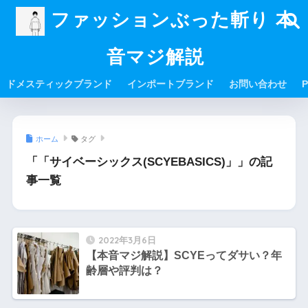
ファッションぶった斬り 本
音マジ解説
ドメスティックブランド
インポートブランド
お問い合わせ
P
ホーム
タグ
「「サイベーシックス(SCYEBASICS)」」の記
事一覧
2022年3月6日
【本音マジ解説】SCYEってダサい？年
齢層や評判は？