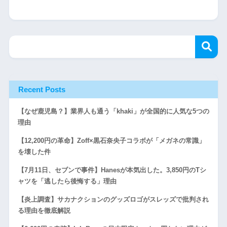
Recent Posts
【なぜ鹿児島？】業界人も通う「khaki」が全国的に人気な5つの
理由
【12,200円の革命】Zoff×黒石奈央子コラボが「メガネの常識」
を壊した件
【7月11日、セブンで事件】Hanesが本気出した。3,850円のTシ
ャツを「逃したら後悔する」理由
【炎上調査】サカナクションのグッズロゴがスレッズで批判され
る理由を徹底解説